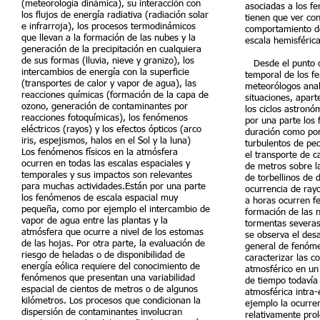
(meteorología dinámica), su interacción con
asociadas a los f
los flujos de energía radiativa (radiación solar
tienen que ver con
e infrarroja), los procesos termodinámicos
comportamiento d
que llevan a la formación de las nubes y la
escala hemisféric
generación de la precipitación en cualquiera
de sus formas (lluvia, nieve y granizo), los
Desde el punto de
intercambios de energía con la superficie
temporal de los f
(transportes de calor y vapor de agua), las
meteorólogos anal
reacciones químicas (formación de la capa de
situaciones, apart
ozono, generación de contaminantes por
los ciclos astronó
reacciones fotoquímicas), los fenómenos
por una parte los
eléctricos (rayos) y los efectos ópticos (arco
duración como por
iris, espejismos, halos en el Sol y la luna)
turbulentos de pe
Los fenómenos físicos en la atmósfera
el transporte de c
ocurren en todas las escalas espaciales y
de metros sobre la
temporales y sus impactos son relevantes
de torbellinos de 
para muchas actividades.Están por una parte
ocurrencia de ray
los fenómenos de escala espacial muy
a horas ocurren f
pequeña, como por ejemplo el intercambio de
formación de las n
vapor de agua entre las plantas y la
tormentas severas.
atmósfera que ocurre a nivel de los estomas
se observa el desa
de las hojas. Por otra parte, la evaluación de
general de fenóm
riesgo de heladas o de disponibilidad de
caracterizar las c
energía eólica requiere del conocimiento de
atmosférico en un 
fenómenos que presentan una variabilidad
de tiempo todavía 
espacial de cientos de metros o de algunos
atmosférica intra-
kilómetros. Los procesos que condicionan la
ejemplo la ocurre
dispersión de contaminantes involucran
relativamente pro