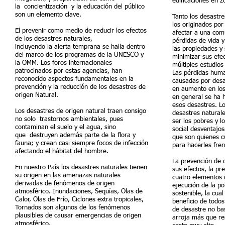
edificaciones en z
la concientización y la educación del público
son un elemento clave.
Tanto los desastr
los originados po
El prevenir como medio de reducir los efectos
afectar a una comu
de los desastres naturales,
pérdidas de vida 
incluyendo la alerta temprana se halla dentro
las propiedades y s
del marco de los programas de la UNESCO y
minimizar sus efec
la OMM. Los foros internacionales
múltiples estudios
patrocinados por estas agencias, han
Las pérdidas hum
reconocido aspectos fundamentales en la
causadas por desa
prevención y la reducción de los desastres de
en aumento en los
origen Natural.
en general se ha 
esos desastres. L
Los desastres de origen natural traen consigo
desastres naturale
no solo trastornos ambientales, pues
ser los pobres y l
contaminan el suelo y el agua, sino
social desventajos
que destruyen además parte de la flora y
que son quienes 
fauna; y crean casi siempre focos de infección
para hacerles fren
afectando el hábitat del hombre.
La prevención de d
En nuestro País los desastres naturales tienen
sus efectos, la pr
su origen en las amenazas naturales
cuatro elementos 
derivadas de fenómenos de origen
ejecución de la pol
atmosférico. Inundaciones, Sequías, Olas de
sostenible, la cua
Calor, Olas de Frío, Ciclones extra tropicales,
beneficio de todos
Tornados son algunos de los fenómenos
de desastre no bas
plausibles de causar emergencias de origen
arroja más que re
atmosférico.