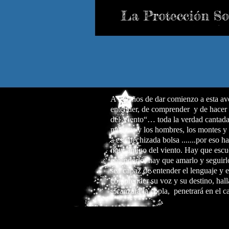
La Protección So
Adaptativa (PSA)
A 20 años de dar comienzo a esta av
entender, de comprender y de hacer 
del Viento“… toda la verdad cantada 
mujeres y los hombres, los montes y l
a esa hechizada bolsa .......por eso 
muy amigo del viento. Hay que escu
entenderlo, hay que amarlo y seguirl
sea capaz de entender el lenguaje y 
comprender su voz y su destino, hall
alcanzará la copla, penetrará en el c