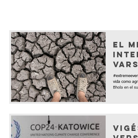
El 
Inte
Var
Pérd
#extremeeven
pro
vida como agri
Bhola en el su
imp
estr
Vig