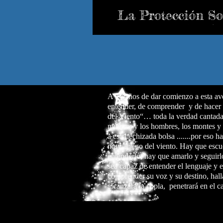
La Protección So
Adaptativa (PSA)
A 20 años de dar comienzo a esta av
entender, de comprender y de hacer 
del Viento“… toda la verdad cantada 
mujeres y los hombres, los montes y l
a esa hechizada bolsa .......por eso 
muy amigo del viento. Hay que escu
entenderlo, hay que amarlo y seguirl
sea capaz de entender el lenguaje y 
comprender su voz y su destino, hall
alcanzará la copla, penetrará en el c