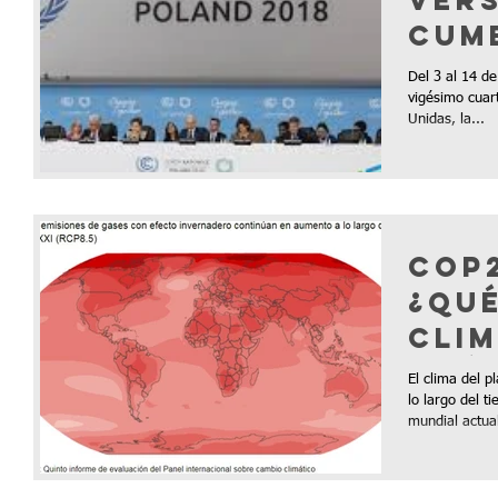
vers
Cum
de 
Del 3 al 14 de
Uni
vigésimo cuar
Unidas, la...
COP2
¿qué
clim
qué 
El clima del 
en u
lo largo del 
mundial actual
cruc