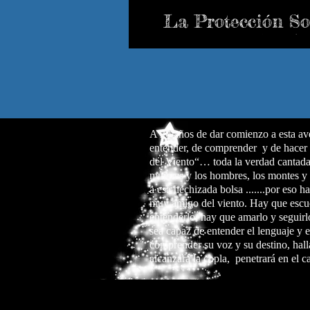
La Protección So
Adaptativa (PSA)
A 20 años de dar comienzo a esta av
entender, de comprender y de hacer 
del Viento“… toda la verdad cantada 
mujeres y los hombres, los montes y l
a esa hechizada bolsa .......por eso 
muy amigo del viento. Hay que escu
entenderlo, hay que amarlo y seguirl
sea capaz de entender el lenguaje y 
comprender su voz y su destino, hall
alcanzará la copla, penetrará en el c