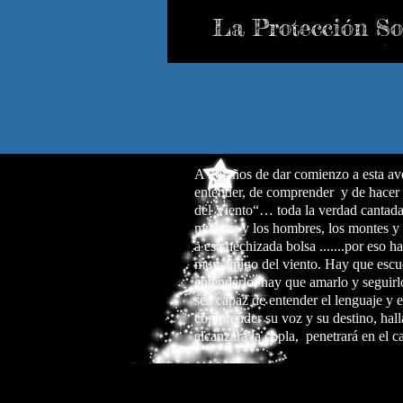
La Protección So
Adaptativa (PSA)
A 20 años de dar comienzo a esta av
entender, de comprender y de hacer 
del Viento“… toda la verdad cantada 
mujeres y los hombres, los montes y l
a esa hechizada bolsa .......por eso 
muy amigo del viento. Hay que escu
entenderlo, hay que amarlo y seguirl
sea capaz de entender el lenguaje y 
comprender su voz y su destino, hall
alcanzará la copla, penetrará en el c