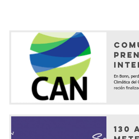
Com
pre
Inte
juli
En Bonn, perd
Climática del
recién finaliza
130 